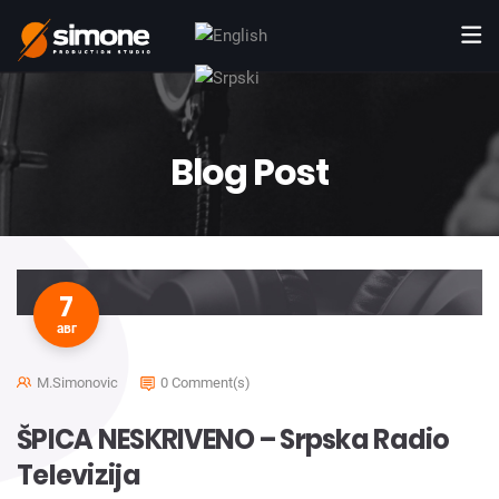
Blog Post
7
авг
M.simonovic
0 Comment(s)
ŠPICA NESKRIVENO – Srpska Radio
Televizija