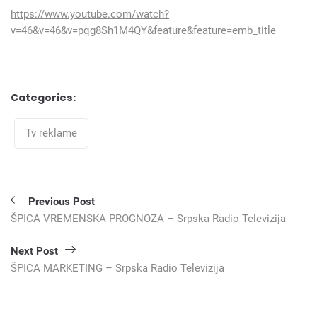
https://www.youtube.com/watch?
v=46&v=46&v=pqg8Sh1M4QY&feature&feature=emb_title
Categories:
Categories
Tv reklame
Кретање
Previous Post
чланка
ŠPICA VREMENSKA PROGNOZA – Srpska Radio Televizija
Next Post
ŠPICA MARKETING – Srpska Radio Televizija