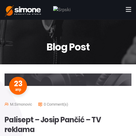
Blog Post
23
апр
M.simonovic
0 Comment(s)
Palisept – Josip Pančić – TV
reklama