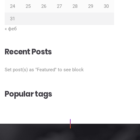
24
25
26
27
28
29
30
31
« феб
Recent Posts
Set post(s) as "Featured" to see block
Popular tags