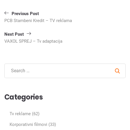
Кретање
Previous Post
чланка
PCB Stambeni Kredit – TV reklama
Next Post
VAXOL SPREJ – Tv adaptacija
Sear
Categories
Tv reklame
(62)
Korporativni filmovi
(33)