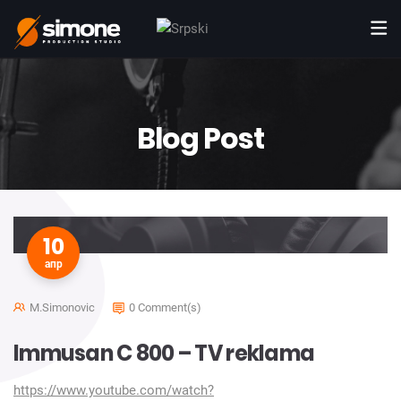
Blog Post
10
апр
M.simonovic
0 Comment(s)
Immusan C 800 – TV reklama
https://www.youtube.com/watch?