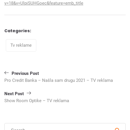
v=18&v=UlpiSUHGoec&feature=emb_title
Categories:
Categories
Tv reklame
Кретање
Previous Post
чланка
Pro Credit Banka – Našla sam drugu 2021 – TV reklama
Next Post
Show Room Optike – TV reklama