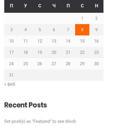
П
У
С
Ч
П
С
Н
1
2
3
4
5
6
7
8
9
10
11
12
13
14
15
16
17
18
19
20
21
22
23
24
25
26
27
28
29
30
31
« феб
Recent Posts
Set post(s) as "Featured" to see block