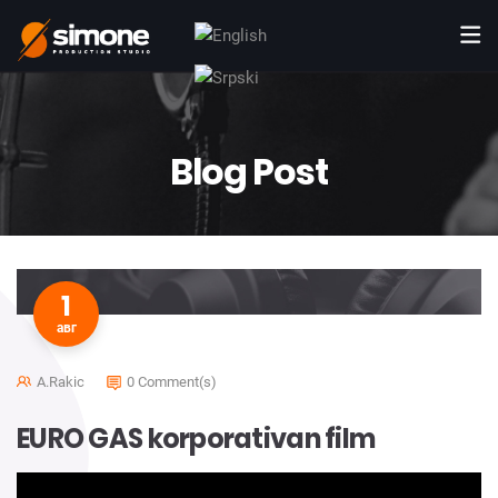
Blog Post
1
авг
A.rakic
0 Comment(s)
EURO GAS korporativan film