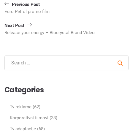
Кретање
Previous Post
чланка
Euro Petrol promo film
Next Post
Release your energy – Biocrystal Brand Video
Sear
Categories
Tv reklame
(62)
Korporativni filmovi
(33)
Tv adaptacije
(68)