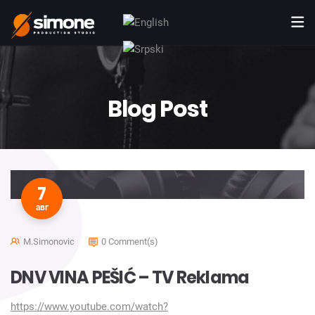
Blog Post
7
авг
M.simonovic
0 Comment(s)
DNV VINA PEŠIĆ – TV Reklama
https://www.youtube.com/watch?