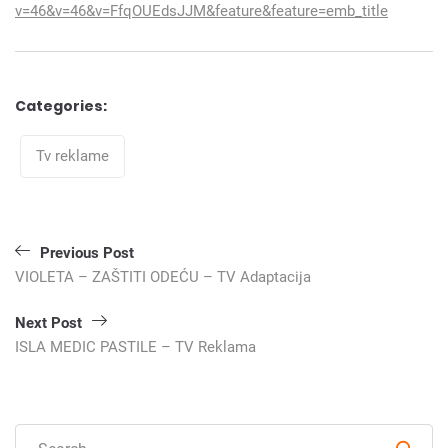
v=46&v=46&v=FfqOUEdsJJM&feature&feature=emb_title
Categories:
Categories
Tv reklame
Кретање
Previous Post
чланка
VIOLETA – ZAŠTITI ODEĆU – TV Adaptacija
Next Post
ISLA MEDIC PASTILE – TV Reklama