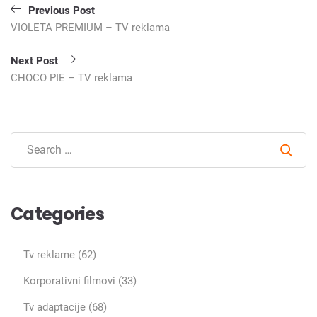
Кретање
Previous Post
чланка
VIOLETA PREMIUM – TV reklama
Next Post
CHOCO PIE – TV reklama
Sear
Categories
Tv reklame
(62)
Korporativni filmovi
(33)
Tv adaptacije
(68)